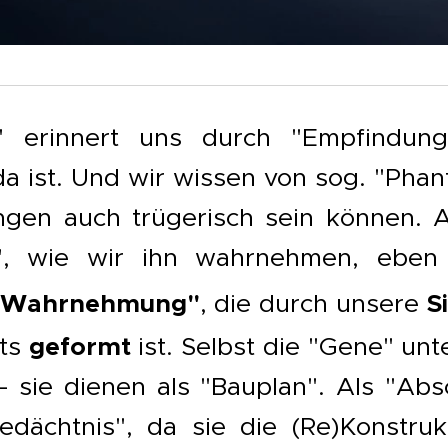
" erinnert uns durch "Empfindun
da ist. Und wir wissen von sog. "Ph
gen auch trügerisch sein können. 
", wie wir ihn wahrnehmen, eben
Wahrnehmung"
S
, die durch unsere
geformt
its
ist. Selbst die "Gene" un
sie dienen als "Bauplan". Als "Absc
Gedächtnis", da sie die (Re)Konstru