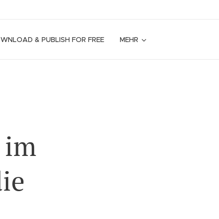
OWNLOAD & PUBLISH FOR FREE
MEHR
 im
die