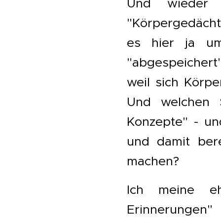
Und wieder 
"Körpergedächt
es hier ja um
"abgespeichert"
weil sich Körpe
Und welchen S
Konzepte" - un
und damit bere
machen?
Ich meine eh
Erinnerungen"