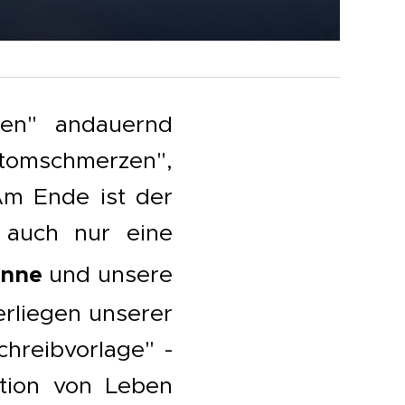
gen" andauernd
antomschmerzen",
Am Ende ist der
 auch nur eine
inne
und unsere
terliegen unserer
hreibvorlage" -
ktion von Leben