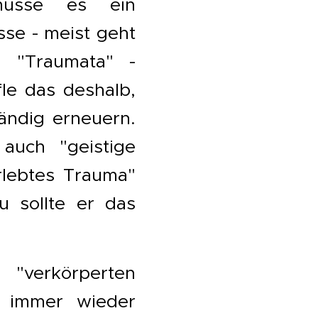
müsse es ein
se - meist geht
. "Traumata" -
fle das deshalb,
tändig erneuern.
auch "geistige
rlebtes Trauma"
u sollte er das
"verkörperten
a immer wieder