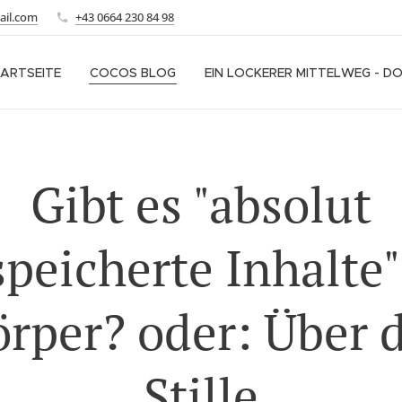
ail.com
+43 0664 230 84 98
ARTSEITE
COCOS BLOG
EIN LOCKERER MITTELWEG - D
Gibt es "absolut
speicherte Inhalte"
rper? oder: Über 
Stille