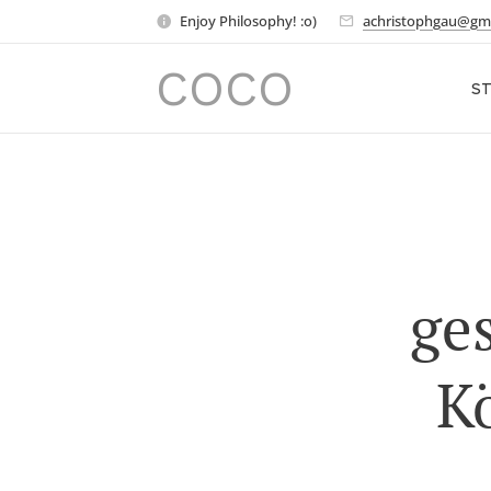
Enjoy Philosophy! :o)
achristophgau@gm
COCO
ST
ge
Kö