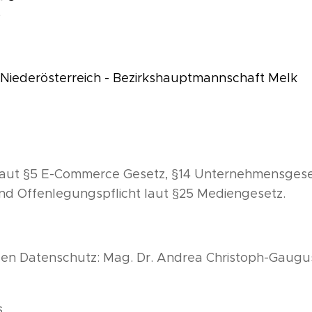
8
Niederösterreich - Bezirkshauptmannschaft Melk
t laut §5 E-Commerce Gesetz, §14 Unternehmensges
 Offenlegungspflicht laut §25 Mediengesetz.
 den Datenschutz: Mag. Dr. Andrea Christoph-Gaug
s