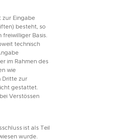
t zur Eingabe
ften) besteht, so
reiwilliger Basis.
oweit technisch
 Angabe
der im Rahmen des
en wie
Dritte zur
cht gestattet.
bei Verstössen
chluss ist als Teil
rwiesen wurde.