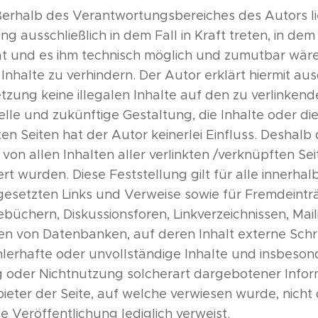
ußerhalb des Verantwortungsbereiches des Autors l
g ausschließlich in dem Fall in Kraft treten, in de
at und es ihm technisch möglich und zumutbar wäre
 Inhalte zu verhindern. Der Autor erklärt hiermit au
etzung keine illegalen Inhalte auf den zu verlinken
elle und zukünftige Gestaltung, die Inhalte oder di
en Seiten hat der Autor keinerlei Einfluss. Deshalb d
 von allen Inhalten aller verlinkten /verknüpften Sei
t wurden. Diese Feststellung gilt für alle innerha
esetzten Links und Verweise sowie für Fremdeintr
büchern, Diskussionsforen, Linkverzeichnissen, Maili
n von Datenbanken, auf deren Inhalt externe Schr
fehlerhafte oder unvollständige Inhalte und insbeso
g oder Nichtnutzung solcherart dargebotener Infor
bieter der Seite, auf welche verwiesen wurde, nicht 
ge Veröffentlichung lediglich verweist.