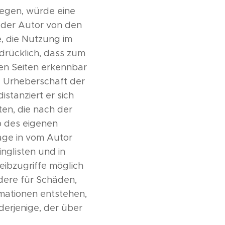
iegen, würde eine
m der Autor von den
, die Nutzung im
sdrücklich, dass zum
den Seiten erkennbar
e Urheberschaft der
istanziert er sich
ten, die nach der
lb des eigenen
äge in vom Autor
nglisten und in
eibzugriffe möglich
ndere für Schäden,
mationen entstehen,
derjenige, der über