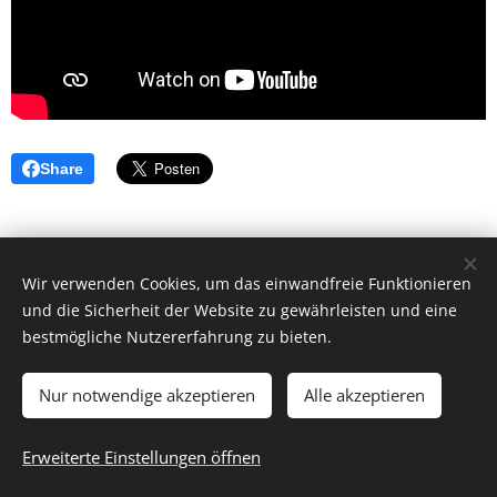
Share
Wir verwenden Cookies, um das einwandfreie Funktionieren
und die Sicherheit der Website zu gewährleisten und eine
bestmögliche Nutzererfahrung zu bieten.
Nur notwendige akzeptieren
Alle akzeptieren
© 2026 by Dr. Andrea Christoph-Gaugusch
Erweiterte Einstellungen öffnen
All rights reserved.
Cookies