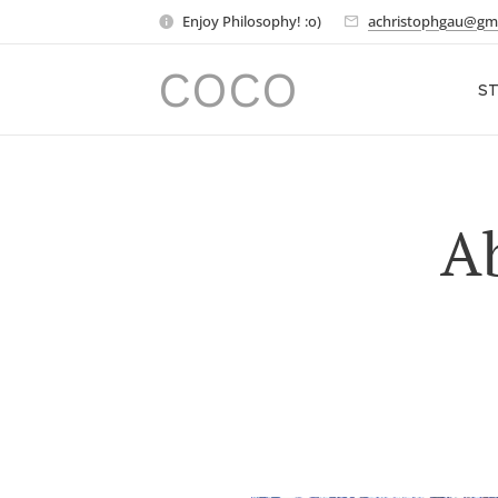
Enjoy Philosophy! :o)
achristophgau@gm
COCO
ST
Ab