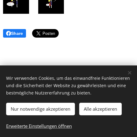
Share
Wir verwenden Cookies, um das einwandfreie Funktionieren
und die Sicherheit der Website zu gewährleisten und eine
bestmögliche Nutzererfahrung zu bieten.
Nur notwendige akzeptieren
Alle akzeptieren
© 2026 by Dr. Andrea Christoph-Gaugusch
Erweiterte Einstellungen öffnen
All rights reserved.
Cookies