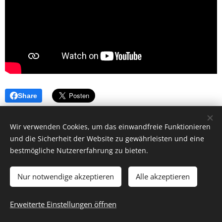
Share
Wir verwenden Cookies, um das einwandfreie Funktionieren
und die Sicherheit der Website zu gewährleisten und eine
bestmögliche Nutzererfahrung zu bieten.
Nur notwendige akzeptieren
Alle akzeptieren
© 2026 by Dr. Andrea Christoph-Gaugusch
Erweiterte Einstellungen öffnen
All rights reserved.
Cookies