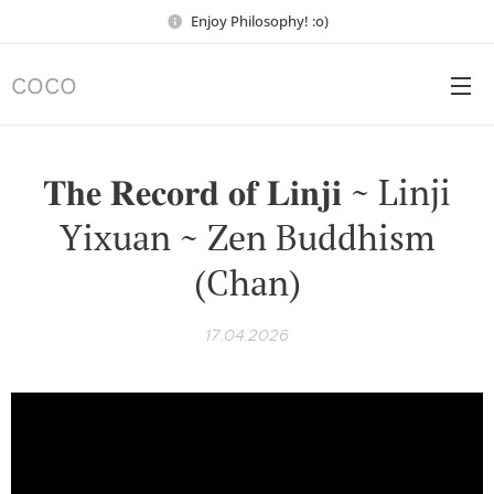
Enjoy Philosophy! :o)
COCO
𝐓𝐡𝐞 𝐑𝐞𝐜𝐨𝐫𝐝 𝐨𝐟 𝐋𝐢𝐧𝐣𝐢 ~ Linji
Yixuan ~ Zen Buddhism
(Chan)
17.04.2026