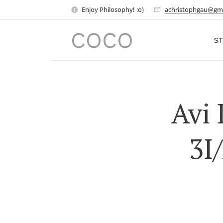
Enjoy Philosophy! :o)
achristophgau@gm
COCO
ST
Avi 
3I