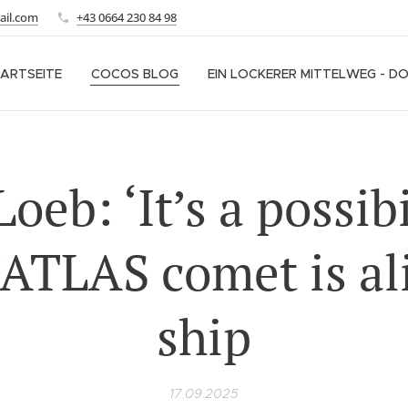
ail.com
+43 0664 230 84 98
ARTSEITE
COCOS BLOG
EIN LOCKERER MITTELWEG - D
Loeb: ‘It’s a possibi
/ATLAS comet is al
ship
17.09.2025