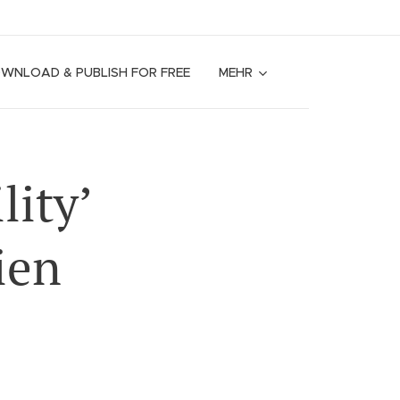
OWNLOAD & PUBLISH FOR FREE
MEHR
lity’
ien