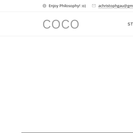
Enjoy Philosophy! :o)
achristophgau@gm
COCO
ST