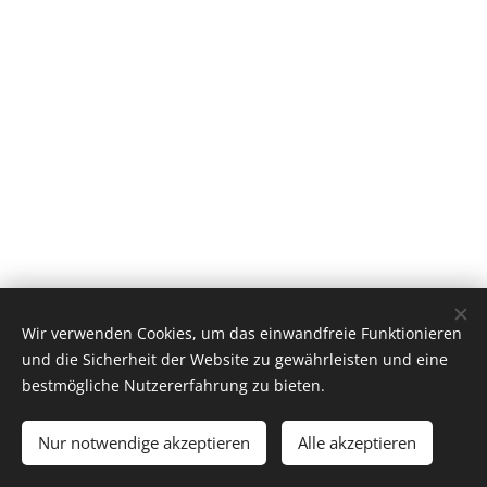
Wir verwenden Cookies, um das einwandfreie Funktionieren
und die Sicherheit der Website zu gewährleisten und eine
bestmögliche Nutzererfahrung zu bieten.
© 2026 by Dr. Andrea Christoph-Gaugusch
Nur notwendige akzeptieren
Alle akzeptieren
All rights reserved.
Cookies