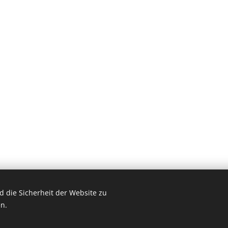
 die Sicherheit der Website zu
© 2026 by Dr. Andrea Christoph-Gaugusch
n.
All rights reserved.
Cookies