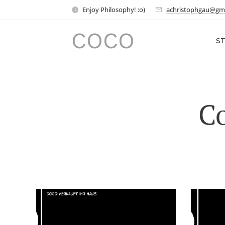
Enjoy Philosophy! :o)
achristophgau@gm
COCO
ST
Co