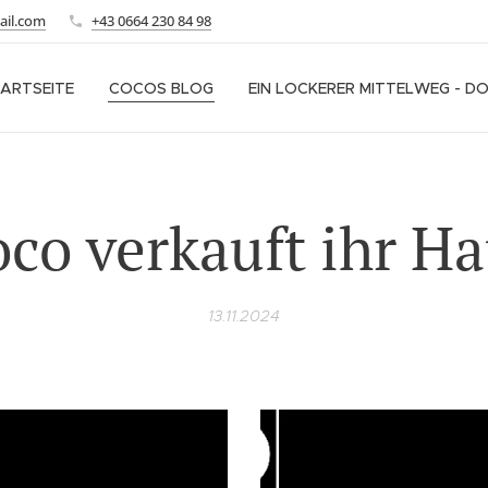
ail.com
+43 0664 230 84 98
ARTSEITE
COCOS BLOG
EIN LOCKERER MITTELWEG - D
co verkauft ihr H
13.11.2024