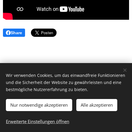
Share
Wir verwenden Cookies, um das einwandfreie Funktionieren
und die Sicherheit der Website zu gewährleisten und eine
bestmögliche Nutzererfahrung zu bieten.
Nur notwendige akzeptieren
Alle akzeptieren
© 2026 by Dr. Andrea Christoph-Gaugusch
Erweiterte Einstellungen öffnen
All rights reserved.
Cookies