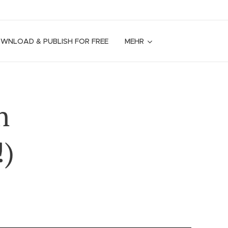
OWNLOAD & PUBLISH FOR FREE
MEHR
h
!)