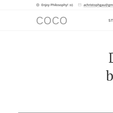
Enjoy Philosophy! :o)
achristophgau@gm
COCO
ST
b