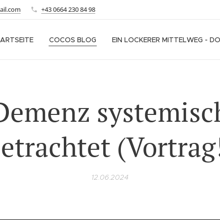
ail.com
+43 0664 230 84 98
ARTSEITE
COCOS BLOG
EIN LOCKERER MITTELWEG - D
Demenz systemisc
etrachtet (Vortrag
12.06.2024