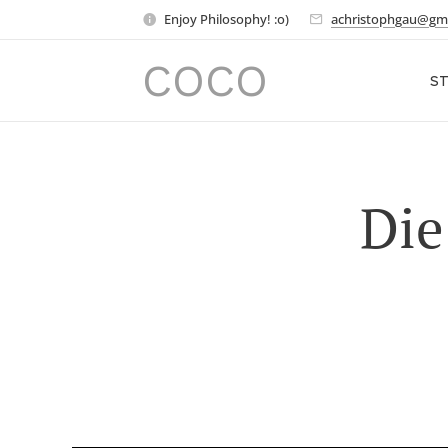
Enjoy Philosophy! :o)
achristophgau@gm
COCO
ST
Die