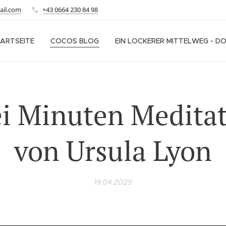
ail.com
+43 0664 230 84 98
ARTSEITE
COCOS BLOG
EIN LOCKERER MITTELWEG - D
ei Minuten Meditat
von Ursula Lyon
19.04.2025