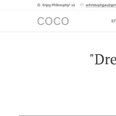
Enjoy Philosophy! :o)
achristophgau@gm
COCO
ST
"Dr