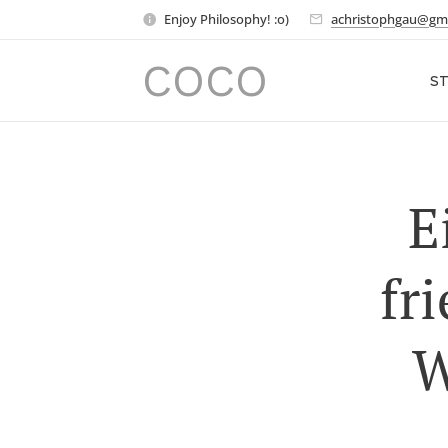
Enjoy Philosophy! :o)
achristophgau@gm
COCO
ST
E
fr
W