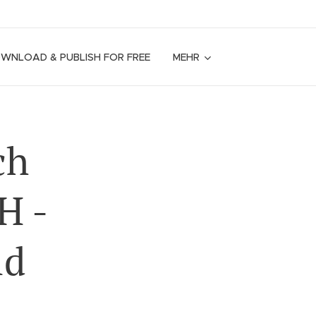
OWNLOAD & PUBLISH FOR FREE
MEHR
ch
H -
ld