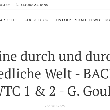
ail.com
+43 0664 230 84 98
ARTSEITE
COCOS BLOG
EIN LOCKERER MITTELWEG - D
ine durch und dur
iedliche Welt - BAC
TC 1 & 2 - G. Gou
07.06.2025