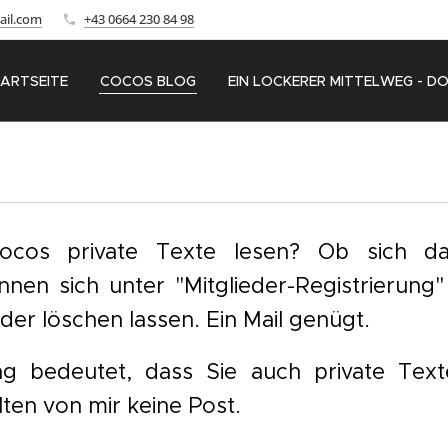
ail.com
+43 0664 230 84 98
ARTSEITE
COCOS BLOG
EIN LOCKERER MITTELWEG - D
cos private Texte lesen? Ob sich da
nnen sich unter
"Mitglieder-Registrierung
eder löschen lassen. Ein Mail genügt.
ung bedeutet, dass Sie auch private Tex
lten von mir keine Post.