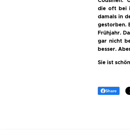
Cousinen. U
die oft bei
damals in d
gestorben. 
Frühjahr. D
gar nicht b
besser. Abe
Sie ist schö
Share