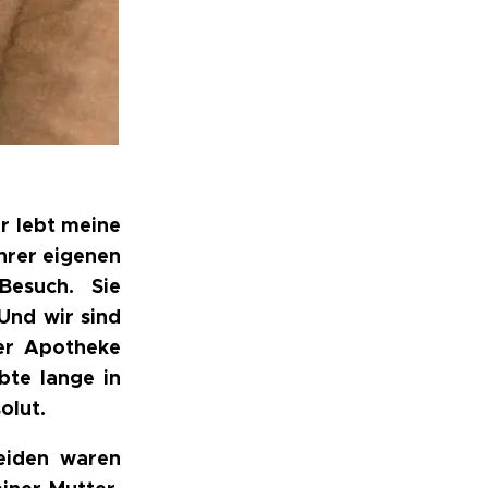
r lebt meine
ihrer eigenen
esuch. Sie
Und wir sind
der Apotheke
ebte lange in
solut.
eiden waren