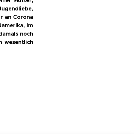
iner Mutter,
Jugendliebe,
hr an Corona
damerika, im
 damals noch
n wesentlich