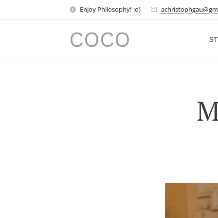
Enjoy Philosophy! :o)
achristophgau@gm
COCO
ST
M