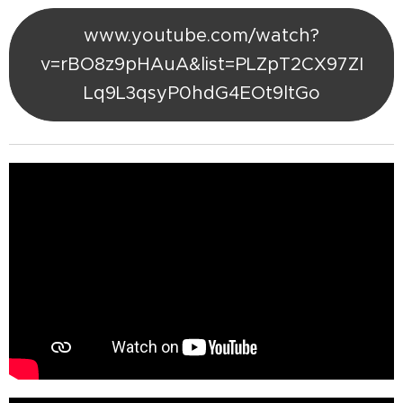
www.youtube.com/watch?
v=rBO8z9pHAuA&list=PLZpT2CX97ZI
Lq9L3qsyP0hdG4EOt9ltGo