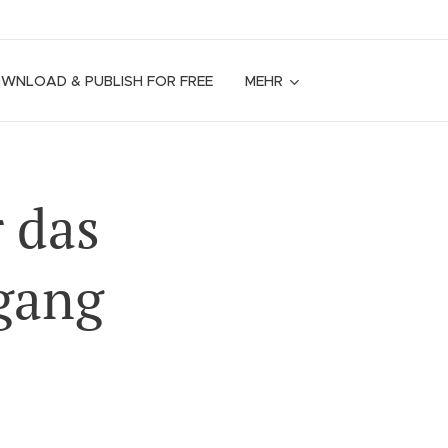
OWNLOAD & PUBLISH FOR FREE
MEHR
r das
gang