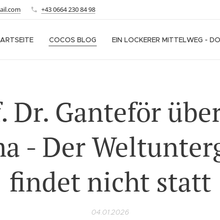
ail.com
+43 0664 230 84 98
ARTSEITE
COCOS BLOG
EIN LOCKERER MITTELWEG - D
. Dr. Ganteför übe
ma - Der Weltunter
findet nicht statt
04.01.2026