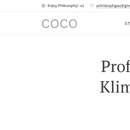
Enjoy Philosophy! :o)
achristophgau@gm
COCO
ST
Prof
Kli