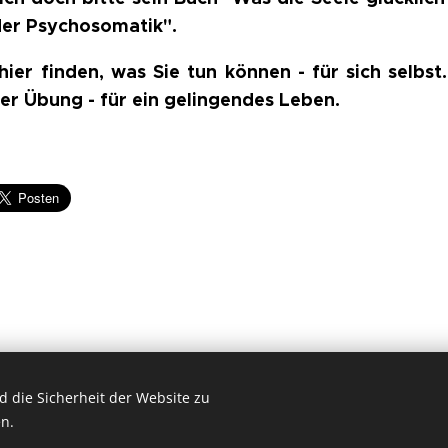
der Psychosomatik".
ier finden, was Sie tun können - für sich selbst
der Übung - für ein gelingendes Leben.
 die Sicherheit der Website zu
© 2026 by Dr. Andrea Christoph-Gaugusch
n.
All rights reserved.
Cookies