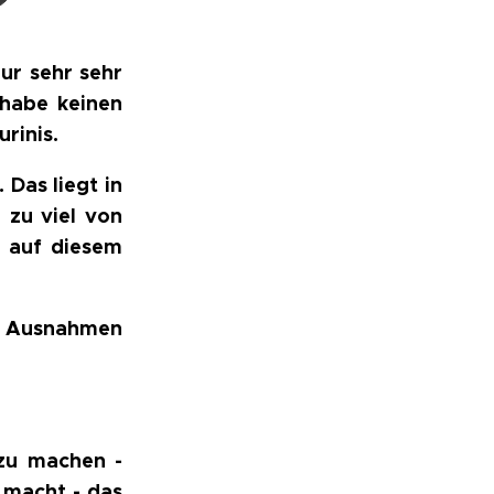
nur sehr sehr
 habe keinen
rinis.
 Das liegt in
 zu viel von
) auf diesem
s Ausnahmen
 zu machen -
h macht - das