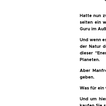
Hatte nun zw
selten ein 
Guru im Auß
Und wenn es 
der Natur d
dieser "Ene
Planeten.
Aber Manfr
geben.
Was für ein
Und um hier
kaufen Sie s