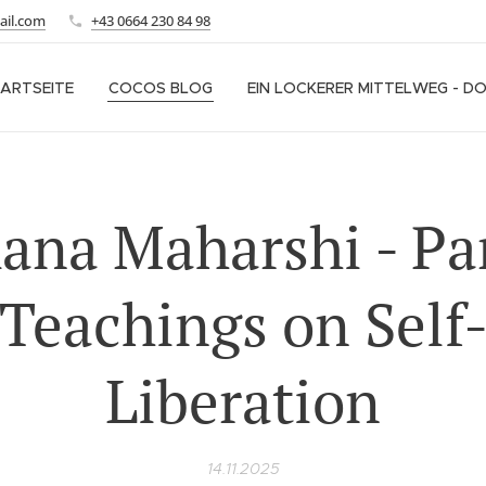
ail.com
+43 0664 230 84 98
ARTSEITE
COCOS BLOG
EIN LOCKERER MITTELWEG - D
na Maharshi - Par
Teachings on Self
Liberation
14.11.2025