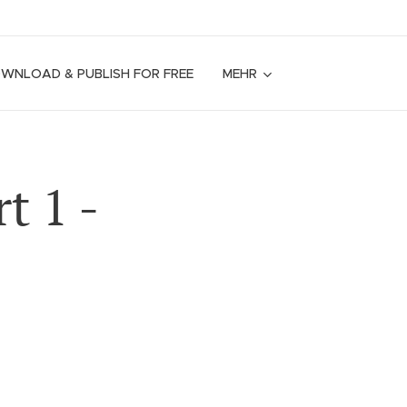
OWNLOAD & PUBLISH FOR FREE
MEHR
t 1 -
-