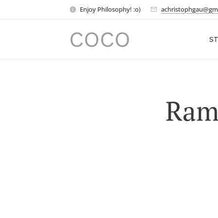
Enjoy Philosophy! :o)
achristophgau@gm
COCO
ST
Rama