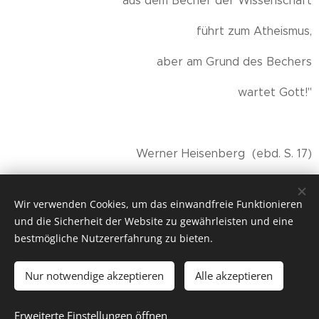
aus dem Becher der Wissenschaft
führt zum Atheismus,
aber am Grund des Bechers
wartet Gott!"
Werner Heisenberg (ebd. S. 17)
Wir verwenden Cookies, um das einwandfreie Funktionieren
Share
und die Sicherheit der Website zu gewährleisten und eine
bestmögliche Nutzererfahrung zu bieten.
Nur notwendige akzeptieren
Alle akzeptieren
© 2026 by Dr. Andrea Christoph-Gaugusch
Erweiterte Einstellungen öffnen