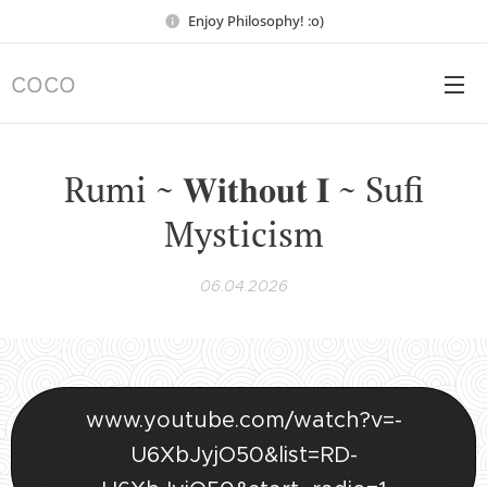
Enjoy Philosophy! :o)
COCO
Rumi ~ 𝐖𝐢𝐭𝐡𝐨𝐮𝐭 𝐈 ~ Sufi
Mysticism
06.04.2026
www.youtube.com/watch?v=-
U6XbJyjO50&list=RD-