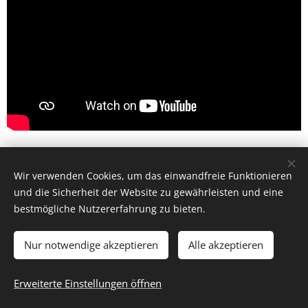
Share
Wir verwenden Cookies, um das einwandfreie Funktionieren
und die Sicherheit der Website zu gewährleisten und eine
bestmögliche Nutzererfahrung zu bieten.
Nur notwendige akzeptieren
Alle akzeptieren
© 2026 by Dr. Andrea Christoph-Gaugusch
Erweiterte Einstellungen öffnen
All rights reserved.
Cookies