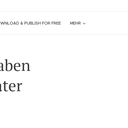
OWNLOAD & PUBLISH FOR FREE
MEHR
naben
ater