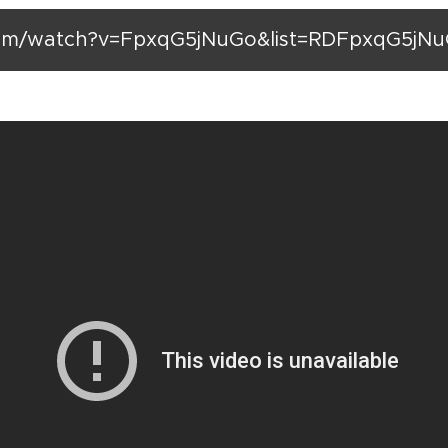
m/watch?v=FpxqG5jNuGo&list=RDFpxqG5jNuG