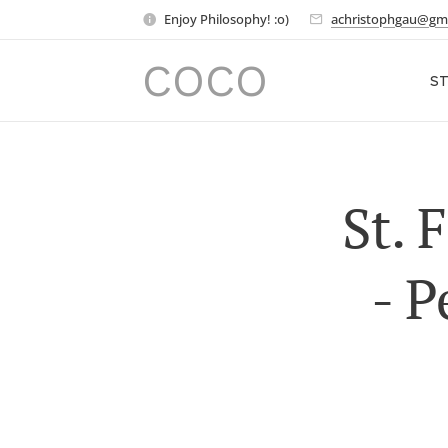
Enjoy Philosophy! :o)
achristophgau@gm
COCO
ST
St. 
- P