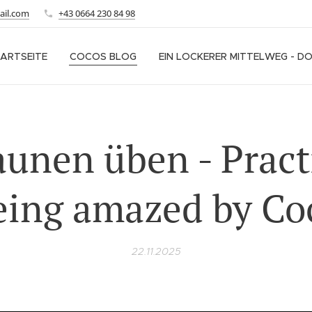
ail.com
+43 0664 230 84 98
ARTSEITE
COCOS BLOG
EIN LOCKERER MITTELWEG - D
aunen üben - Pract
eing amazed by Co
22.11.2025