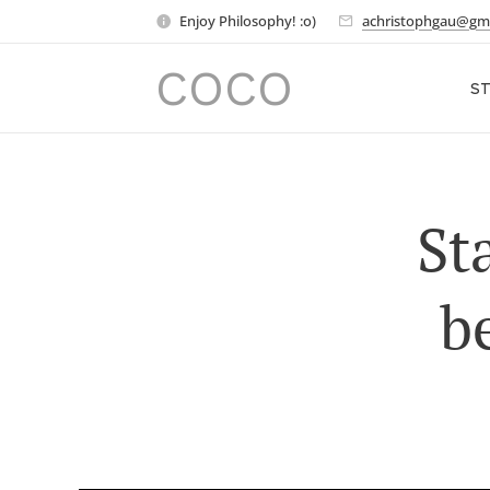
Enjoy Philosophy! :o)
achristophgau@gm
COCO
ST
St
b