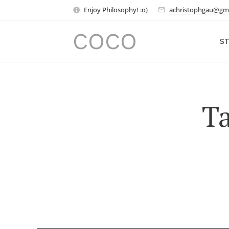
Enjoy Philosophy! :o)
achristophgau@gm
COCO
ST
Ta