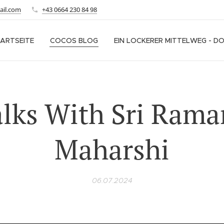
ail.com
+43 0664 230 84 98
ARTSEITE
COCOS BLOG
EIN LOCKERER MITTELWEG - D
lks With Sri Ram
Maharshi
06.07.2024