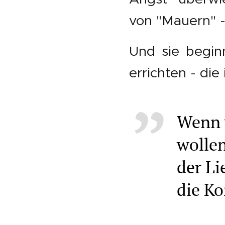
von "Mauern" -
Und sie begin
errichten - die
Wenn 
wollen
der Li
die K