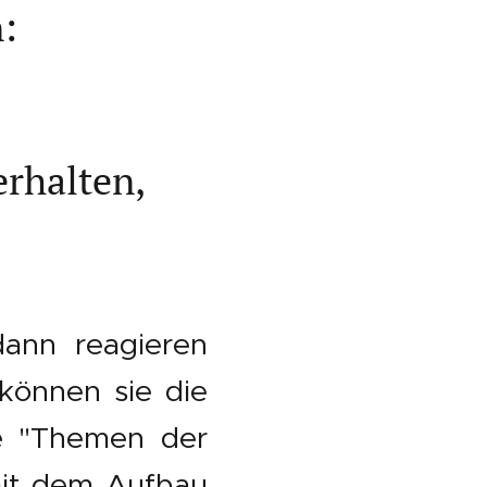
:
rhalten,
ann reagieren
können sie die
ie "Themen der
mit dem Aufbau