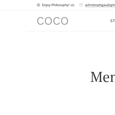
Enjoy Philosophy! :o)
achristophgau@gm
COCO
ST
Men