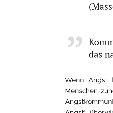
(Mass
Kommu
das n
Wenn Angst k
Menschen zune
Angstkommunik
Angst" überwi