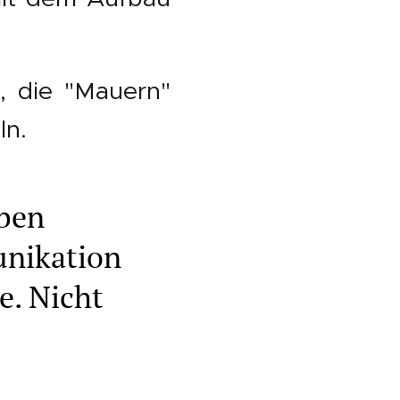
, die "Mauern"
ln.
aben
unikation
e. Nicht