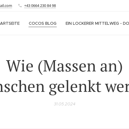
ail.com
+43 0664 230 84 98
ARTSEITE
COCOS BLOG
EIN LOCKERER MITTELWEG - D
Wie (Massen an)
schen gelenkt we
31.05.2024