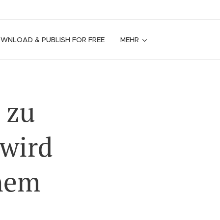
OWNLOAD & PUBLISH FOR FREE
MEHR
 zu
 wird
inem