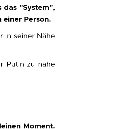
s das "System",
n einer Person.
r in seiner Nähe
r Putin zu nahe
leinen Moment.