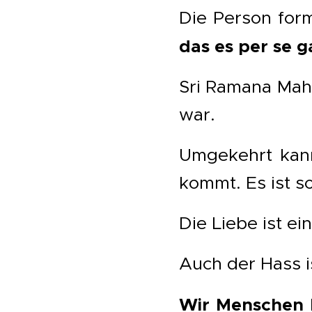
Die Person for
das es per se g
Sri Ramana Maha
war.
Umgekehrt kann
kommt. Es ist so
Die Liebe ist ei
Auch der Hass is
Wir Menschen 