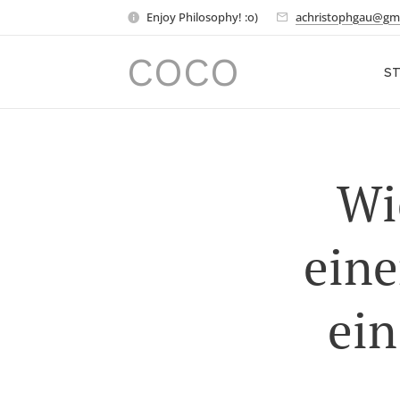
Enjoy Philosophy! :o)
achristophgau@gm
COCO
ST
Wi
eine
ein