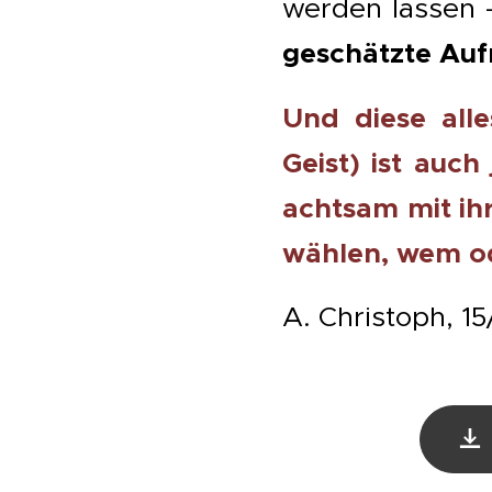
werden lassen 
geschätzte Au
Und diese all
Geist) ist auc
achtsam mit ih
wählen, wem o
A. Christoph, 1