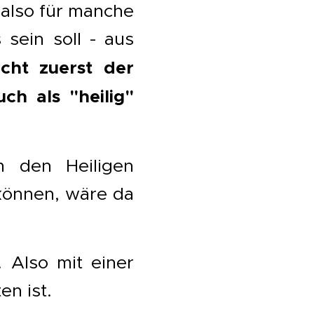
 also für manche
sein soll - aus
cht zuerst der
ch als "heilig"
m den Heiligen
 können, wäre da
n.
Also mit einer
en ist.