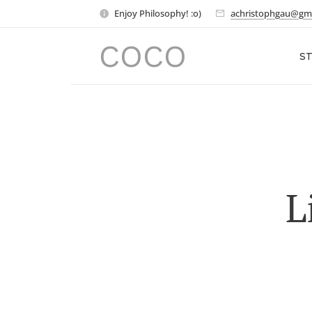
Enjoy Philosophy! :o)
achristophgau@gm
COCO
ST
L